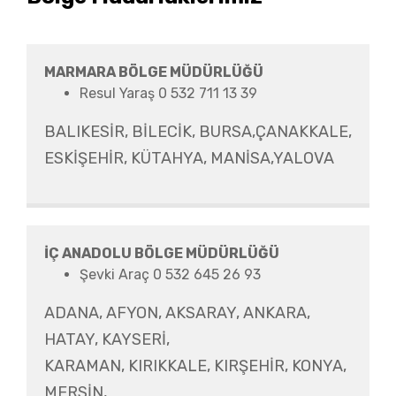
MARMARA BÖLGE MÜDÜRLÜĞÜ
Resul Yaraş 0 532 711 13 39
BALIKESİR, BİLECİK, BURSA,ÇANAKKALE,
ESKİŞEHİR, KÜTAHYA, MANİSA,YALOVA
İÇ ANADOLU BÖLGE MÜDÜRLÜĞÜ
Şevki Araç 0 532 645 26 93
ADANA, AFYON, AKSARAY, ANKARA,
HATAY, KAYSERİ,
KARAMAN, KIRIKKALE, KIRŞEHİR, KONYA,
MERSİN,