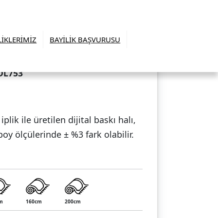
LİKLERİMİZ
BAYİLİK BAŞVURUSU
DL753
lik ile üretilen dijital baskı halı,
y ölçülerinde ± %3 fark olabilir.
m
160cm
200cm