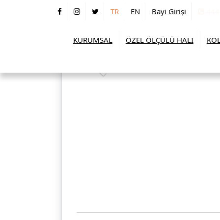
TR
EN
Bayi Girişi
444
KURUMSAL
ÖZEL ÖLÇÜLÜ HALI
KOL