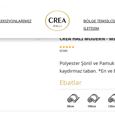
 20 45
EKSİYONLARIMIZ
BÖLGE TEMSİLCİ
İLETİŞİM
CREA HALI MODERN - M
KESME
Polyester Şönil ve Pamuk ip
kaydırmaz taban. *En ve bo
Ebatlar
80cm
100cm
120c