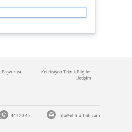
ik Başvurusu
Koleksiyon Teknik Bilgiler
İletişim
444 20 45
info@elifnurhali.com