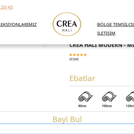
 20 45
EKSİYONLARIMIZ
BÖLGE TEMSİLCİ
İLETİŞİM
CREA HALI MODERN - M
KESME
Ebatlar
80cm
100cm
120c
Bayi Bul