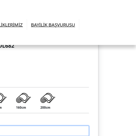
LİKLERİMİZ
BAYİLİK BAŞVURUSU
DL682
m
160cm
200cm