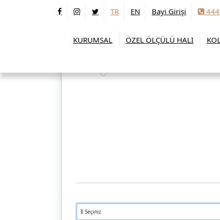
TR
EN
Bayi Girişi
444
KURUMSAL
ÖZEL ÖLÇÜLÜ HALI
KOL