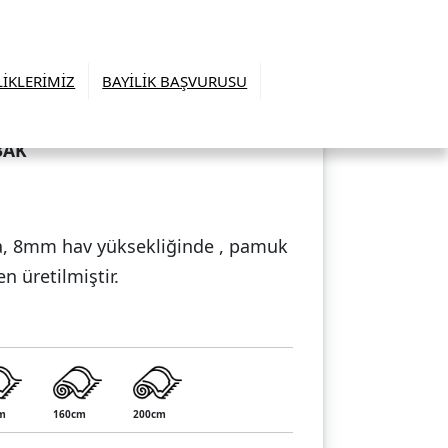
LİKLERİMİZ
BAYİLİK BAŞVURUSU
3AK
da, 8mm hav yüksekliğinde , pamuk
en üretilmiştir.
m
160cm
200cm