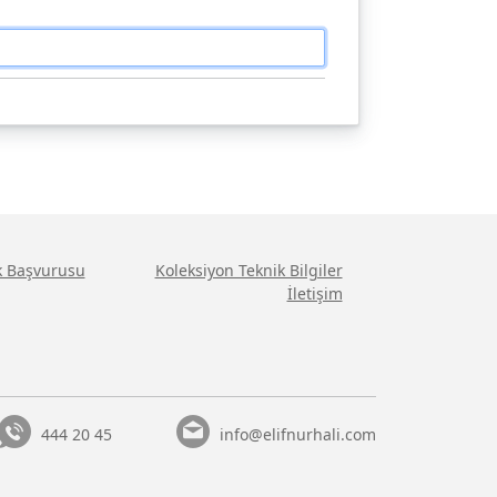
ik Başvurusu
Koleksiyon Teknik Bilgiler
İletişim
444 20 45
info@elifnurhali.com