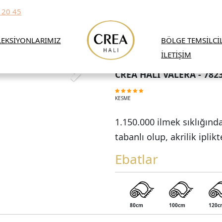
 20 45
EKSİYONLARIMIZ
BÖLGE TEMSİLCİ
İLETİŞİM
CREA HALI VALERA - 782
KESME
1.150.000 ilmek sıklığın
tabanlı olup, akrilik iplikt
Ebatlar
80cm
100cm
120c