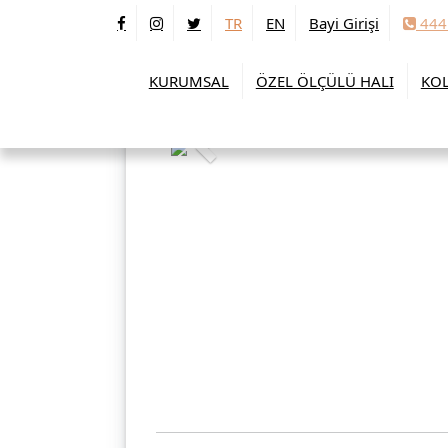
TR
EN
Bayi Girişi
444
KURUMSAL
ÖZEL ÖLÇÜLÜ HALI
KOL