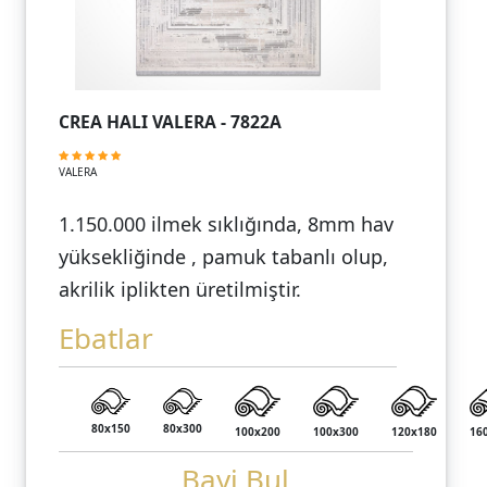
CREA HALI VALERA - 7822A
VALERA
1.150.000 ilmek sıklığında, 8mm hav
yüksekliğinde , pamuk tabanlı olup,
akrilik iplikten üretilmiştir.
Ebatlar
80x150
80x300
100x200
100x300
120x180
16
Bayi Bul