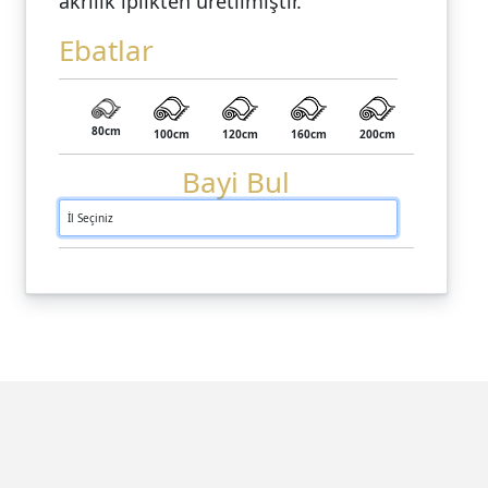
akrilik iplikten üretilmiştir.
Ebatlar
80cm
100cm
120cm
160cm
200cm
Bayi Bul