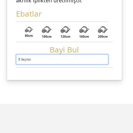
akrilik iplikten üretilmiştir.
Ebatlar
80cm
100cm
120cm
160cm
200cm
Bayi Bul