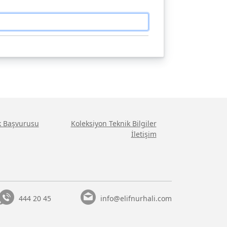
ik Başvurusu
Koleksiyon Teknik Bilgiler
İletişim
444 20 45
info@elifnurhali.com