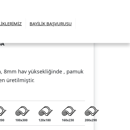
LİKLERİMİZ
BAYİLİK BAŞVURUSU
3A
da, 8mm hav yüksekliğinde , pamuk
en üretilmiştir.
200
100x300
120x180
160x230
200x290