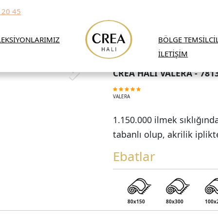
 20 45
EKSİYONLARIMIZ
BÖLGE TEMSİLCİ
İLETİŞİM
CREA HALI VALERA - 781
VALERA
1.150.000 ilmek sıklığın
tabanlı olup, akrilik iplikt
Ebatlar
80x150
80x300
100x