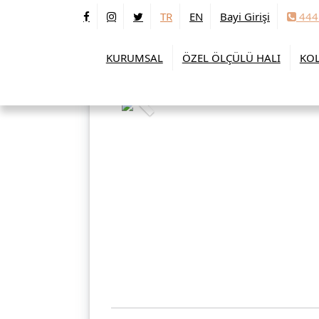
TR
EN
Bayi Girişi
444
KURUMSAL
ÖZEL ÖLÇÜLÜ HALI
KOL