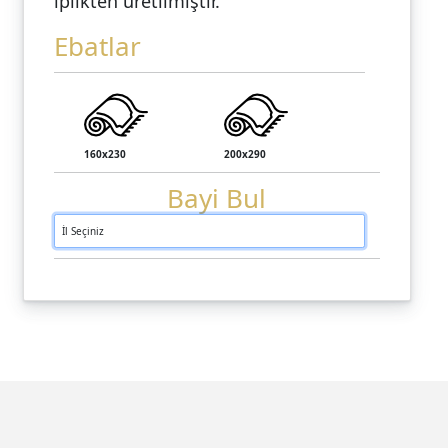
iplikten üretilmiştir.
Ebatlar
160x230
200x290
Bayi Bul