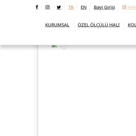
TR
EN
Bayi Girişi
444
KURUMSAL
ÖZEL ÖLÇÜLÜ HALI
KOL