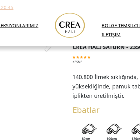
 20 45
EKSİYONLARIMIZ
BÖLGE TEMSİLCİ
İLETİŞİM
CREA HALI SATÜRN - 23
KESME
140.800 İlmek sıklığında
yüksekliğinde, pamuk tab
iplikten üretilmiştir.
Ebatlar
80cm
100cm
120c