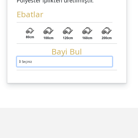
Polyester iplikten üretilmiştir.
Ebatlar
80cm
100cm
120cm
160cm
200cm
Bayi Bul