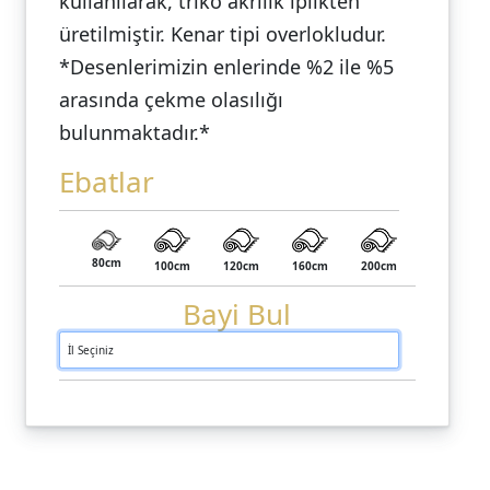
kullanılarak, triko akrilik iplikten
üretilmiştir. Kenar tipi overlokludur.
*Desenlerimizin enlerinde %2 ile %5
arasında çekme olasılığı
bulunmaktadır.*
Ebatlar
80cm
100cm
120cm
160cm
200cm
Bayi Bul